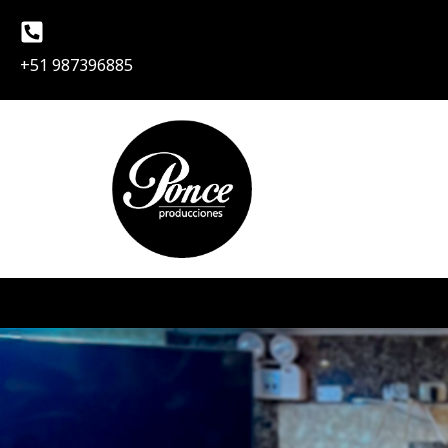
Ir
al
+51 987396885
contenido